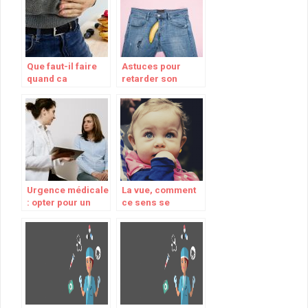
Que faut-il faire
Astuces pour
quand ca
retarder son
gargouille dans le
ejaculation
ventre ?
Urgence médicale
La vue, comment
: opter pour un
ce sens se
médecin de garde
developpe chez le
nourrisson ?