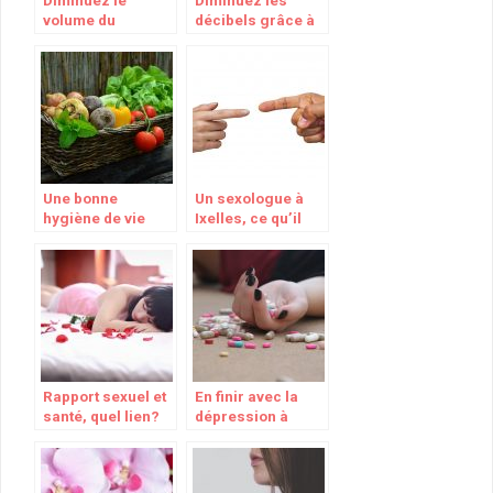
Diminuez le
Diminuez les
volume du
décibels grâce à
ronflement avec
mes supers
ces conseils
conseils anti-
ronflement
Une bonne
Un sexologue à
hygiène de vie
Ixelles, ce qu’il
pour etre en
vous manquait!
bonne santé
Rapport sexuel et
En finir avec la
santé, quel lien?
dépression à
Saint-Lambert