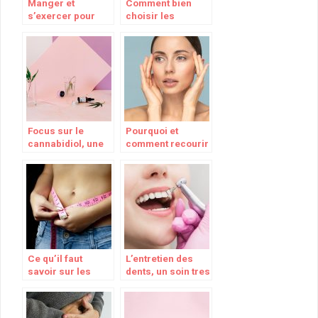
Manger et
Comment bien
s’exercer pour
choisir les
une bonne santé
produits
d’hygiène adaptés
à sa peau
Focus sur le
Pourquoi et
cannabidiol, une
comment recourir
molécule aux
à la médecine
multiples effets
esthétique ?
bénéfiques
Ce qu’il faut
L’entretien des
savoir sur les
dents, un soin tres
medicaments
important a faire
pour la perte de
poids