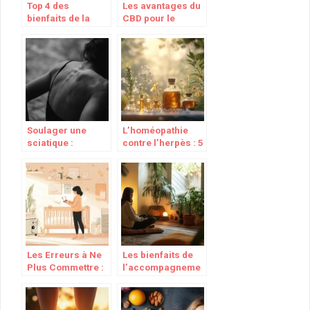
Top 4 des
Les avantages du
bienfaits de la
CBD pour le
luminotherapie
cerveau
Soulager une
L’homéopathie
sciatique :
contre l’herpès : 5
astuces simples
remèdes naturels
pour retrouver
efficaces pour
votre bien-etre
soulager les
boutons de fièvre
Les Erreurs à Ne
Les bienfaits de
Plus Commettre :
l’accompagneme
Top 10 Meilleur
nt thérapeutique
Thermomètre
pour surmonter le
Pour Bébé février
stress et l’anxiété