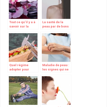
Tout ce qu’il y a à
La santé de la
savoir sur la
peau par de bons
sophrologie
produits
Quel régime
Maladie de peau :
adopter pour
les signes qui ne
maigrir plus
trompent pas
rapidement ?