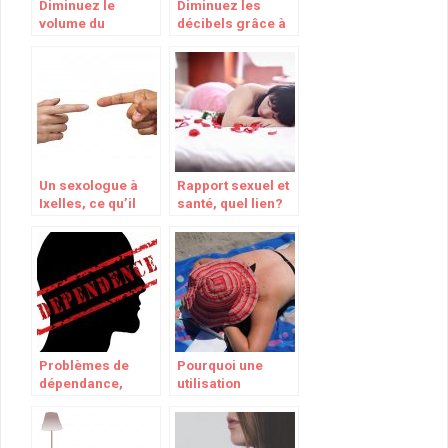
Diminuez le
Diminuez les
volume du
décibels grâce à
ronflement avec
mes supers
ces conseils
conseils anti-
ronflement
Un sexologue à
Rapport sexuel et
Ixelles, ce qu’il
santé, quel lien?
vous manquait!
Problèmes de
Pourquoi une
dépendance,
utilisation
comment s’en
croissante des
sortir face à la
autobronzants?
rechute ?