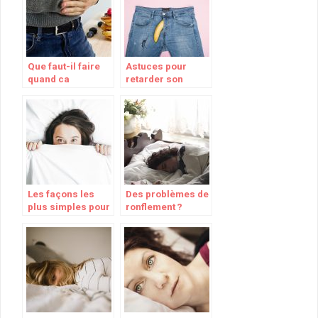
Que faut-il faire
Astuces pour
quand ca
retarder son
gargouille dans le
ejaculation
ventre ?
Les façons les
Des problèmes de
plus simples pour
ronflement ?
se défaire du
Dormez
ronflement
sereinement avec
mes conseils.