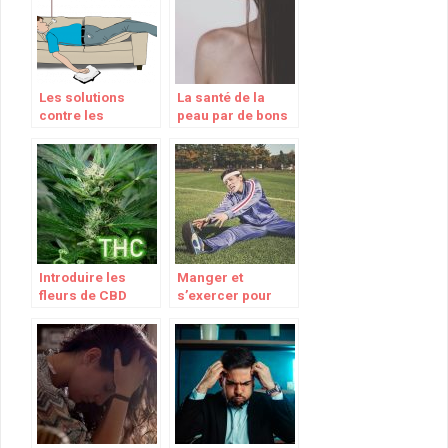
Les solutions
La santé de la
contre les
peau par de bons
ronflements
produits
incessants
Introduire les
Manger et
fleurs de CBD
s’exercer pour
dans vos recettes
une bonne santé
et autres façons
de consommer
des fleurs de CBD