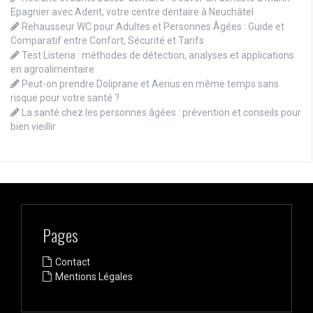
Epagnier avec Adent, votre centre dentaire à Neuchâtel
Rehausseur WC pour Adultes et Personnes Âgées : Guide et
Comparatif entre Confort, Sécurité et Tarifs
Test Listeria : méthodes de détection, analyses et applications
en agroalimentaire
Peut-on prendre Doliprane et Aerius en même temps sans
risque pour votre santé ?
La santé chez les personnes âgées : prévention et conseils pour
bien vieillir
Pages
Contact
Mentions Légales