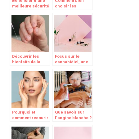
Bénéficier d’une
Comment bien
meilleure sécurité
choisir les
avec la ceinture
produits
de maintien
d’hygiène adaptés
ventrale
à sa peau
Découvrir les
Focus sur le
bienfaits de la
cannabidiol, une
médecine
molécule aux
traditionnelle
multiples effets
chinoise
bénéfiques
Pourquoi et
Que savoir sur
comment recourir
l’angine blanche ?
à la médecine
esthétique ?